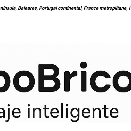
ninsula, Baleares, Portugal continental, France metroplitane, It