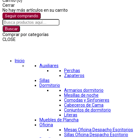
Carrito (0)
Cerrar
No hay más artículos en su carrito
Seguir comprando
Buscar
Comprar por categorías
CLOSE
Comprar por categorías
Inicio
Auxiliares
Perchas
Zapateros
Sillas
Dormitorio
Armarios dormitorio
Mesillas de noche
Comodas y Sinfonieres
Cabeceros de Cama
Conjuntos de dormitorio
Literas
Muebles de Plancha
Oficina
Mesas Oficina Despacho Escritorios
Sillas Oficina Despacho Escritorio