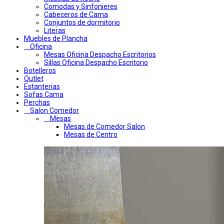
Comodas y Sinfonieres
Cabeceros de Cama
Conjuntos de dormitorio
Literas
Muebles de Plancha
Oficina
Mesas Oficina Despacho Escritorios
Sillas Oficina Despacho Escritorio
Botelleros
Outlet
Estanterias
Sofas Cama
Perchas
Salon Comedor
Mesas
Mesas de Comedor Salon
Mesas de Centro