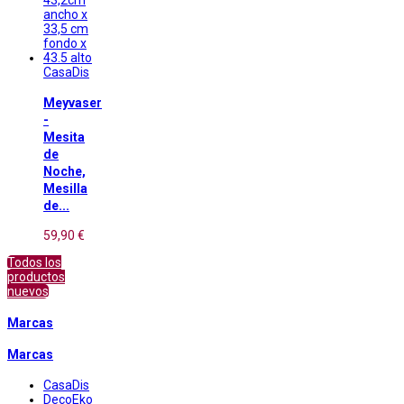
CasaDis
Meyvaser
-
Mesita
de
Noche,
Mesilla
de...
59,90 €
Todos los
productos
nuevos
Marcas
Marcas
CasaDis
DecoEko