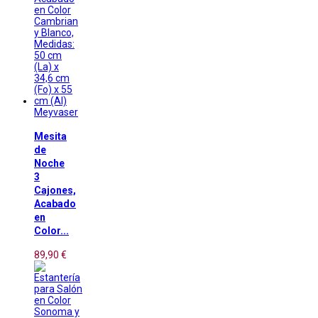
Meyvaser
Mesita
de
Noche
3
Cajones,
Acabado
en
Color...
89,90 €