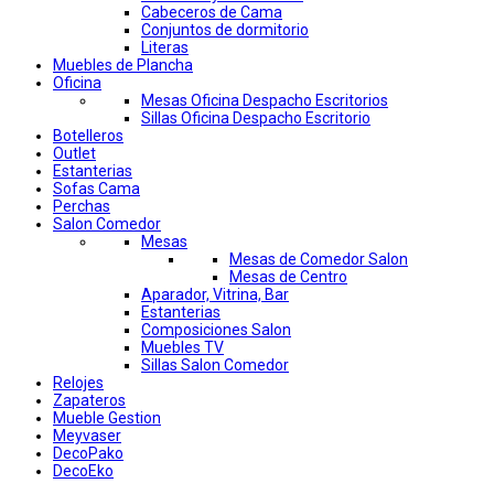
Cabeceros de Cama
Conjuntos de dormitorio
Literas
Muebles de Plancha
Oficina
Mesas Oficina Despacho Escritorios
Sillas Oficina Despacho Escritorio
Botelleros
Outlet
Estanterias
Sofas Cama
Perchas
Salon Comedor
Mesas
Mesas de Comedor Salon
Mesas de Centro
Aparador, Vitrina, Bar
Estanterias
Composiciones Salon
Muebles TV
Sillas Salon Comedor
Relojes
Zapateros
Mueble Gestion
Meyvaser
DecoPako
DecoEko