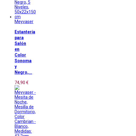
Meyvaser
Estantería
para
Salón
en
Color
Sonoma
y
Negro,...
74,90 €