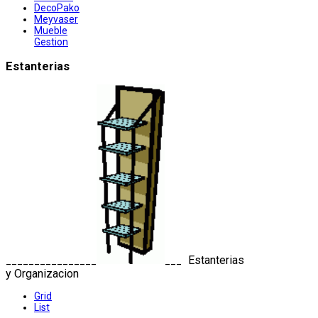
DecoPako
Meyvaser
Mueble
Gestion
Estanterias
Estanterias
________________
___
y Organizacion
Grid
List