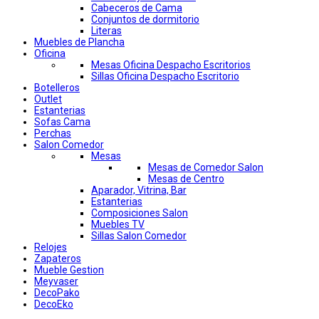
Cabeceros de Cama
Conjuntos de dormitorio
Literas
Muebles de Plancha
Oficina
Mesas Oficina Despacho Escritorios
Sillas Oficina Despacho Escritorio
Botelleros
Outlet
Estanterias
Sofas Cama
Perchas
Salon Comedor
Mesas
Mesas de Comedor Salon
Mesas de Centro
Aparador, Vitrina, Bar
Estanterias
Composiciones Salon
Muebles TV
Sillas Salon Comedor
Relojes
Zapateros
Mueble Gestion
Meyvaser
DecoPako
DecoEko