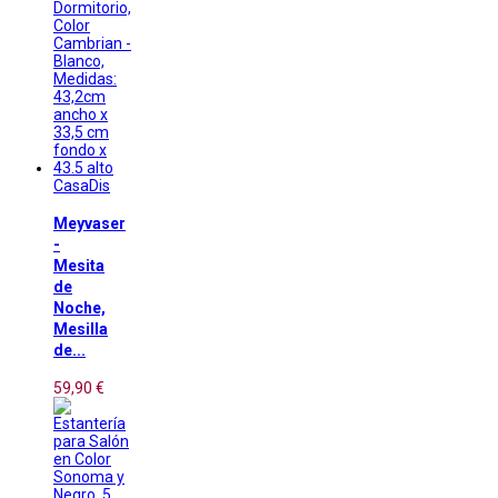
CasaDis
Meyvaser
-
Mesita
de
Noche,
Mesilla
de...
59,90 €