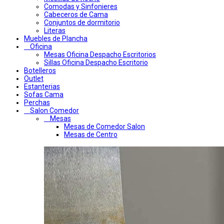
Comodas y Sinfonieres
Cabeceros de Cama
Conjuntos de dormitorio
Literas
Muebles de Plancha
Oficina
Mesas Oficina Despacho Escritorios
Sillas Oficina Despacho Escritorio
Botelleros
Outlet
Estanterias
Sofas Cama
Perchas
Salon Comedor
Mesas
Mesas de Comedor Salon
Mesas de Centro