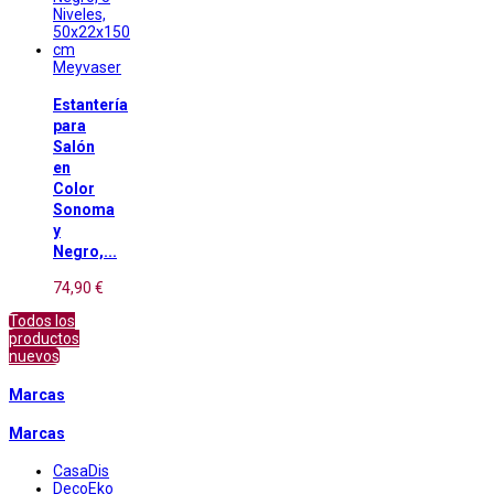
Meyvaser
Estantería
para
Salón
en
Color
Sonoma
y
Negro,...
74,90 €
Todos los
productos
nuevos
Marcas
Marcas
CasaDis
DecoEko