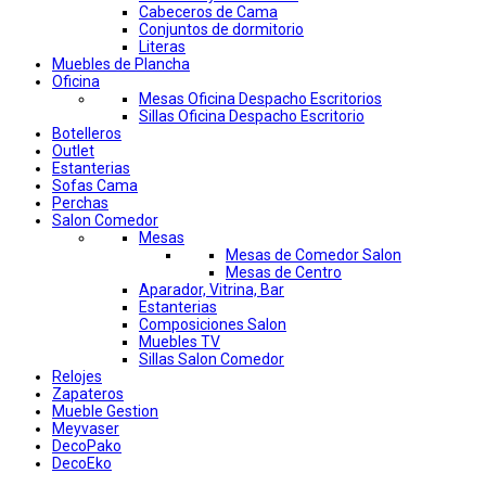
Cabeceros de Cama
Conjuntos de dormitorio
Literas
Muebles de Plancha
Oficina
Mesas Oficina Despacho Escritorios
Sillas Oficina Despacho Escritorio
Botelleros
Outlet
Estanterias
Sofas Cama
Perchas
Salon Comedor
Mesas
Mesas de Comedor Salon
Mesas de Centro
Aparador, Vitrina, Bar
Estanterias
Composiciones Salon
Muebles TV
Sillas Salon Comedor
Relojes
Zapateros
Mueble Gestion
Meyvaser
DecoPako
DecoEko