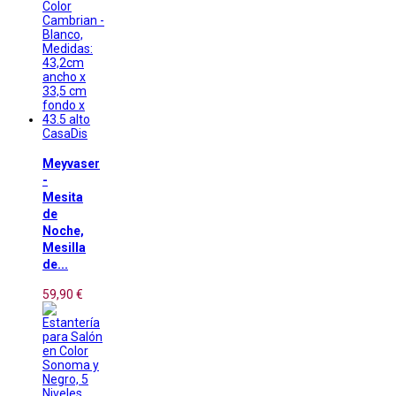
CasaDis
Meyvaser
-
Mesita
de
Noche,
Mesilla
de...
59,90 €