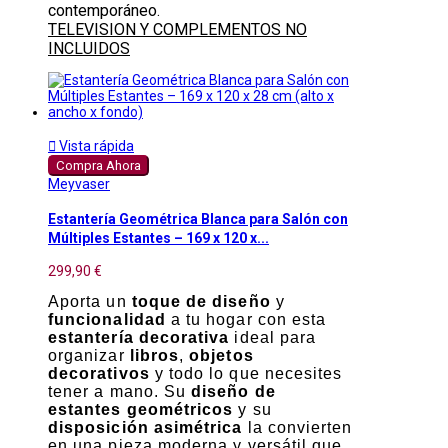
contemporáneo.
TELEVISION Y COMPLEMENTOS NO
INCLUIDOS

Vista rápida
Compra Ahora
Meyvaser
Estantería Geométrica Blanca para Salón con
Múltiples Estantes – 169 x 120 x...
299,90 €
Aporta un
toque de diseño
y
funcionalidad
a tu hogar con esta
estantería decorativa
ideal para
organizar
libros
,
objetos
decorativos
y todo lo que necesites
tener a mano. Su
diseño de
estantes geométricos
y su
disposición asimétrica
la convierten
en una pieza moderna y versátil que