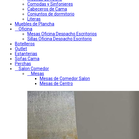
Comodas y Sinfonieres
Cabeceros de Cama
Conjuntos de dormitorio
Literas
Muebles de Plancha
Oficina
Mesas Oficina Despacho Escritorios
Sillas Oficina Despacho Escritorio
Botelleros
Outlet
Estanterias
Sofas Cama
Perchas
Salon Comedor
Mesas
Mesas de Comedor Salon
Mesas de Centro