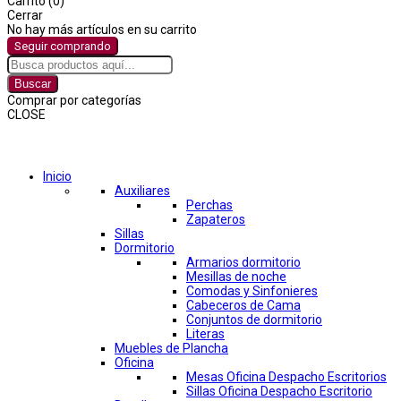
Carrito (0)
Cerrar
No hay más artículos en su carrito
Seguir comprando
Buscar
Comprar por categorías
CLOSE
Comprar por categorías
Inicio
Auxiliares
Perchas
Zapateros
Sillas
Dormitorio
Armarios dormitorio
Mesillas de noche
Comodas y Sinfonieres
Cabeceros de Cama
Conjuntos de dormitorio
Literas
Muebles de Plancha
Oficina
Mesas Oficina Despacho Escritorios
Sillas Oficina Despacho Escritorio