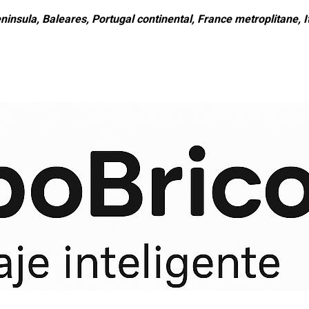
ninsula, Baleares, Portugal continental, France metroplitane, It