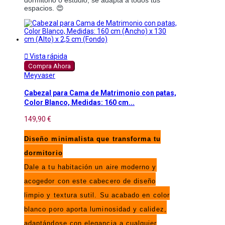
dormitorio o estudio, se adapta a todos tus
espacios. 😍

Vista rápida
Compra Ahora
Meyvaser
Cabezal para Cama de Matrimonio con patas,
Color Blanco, Medidas: 160 cm...
149,90 €
Diseño minimalista que transforma tu
dormitorio
Dale a tu habitación un aire moderno y
acogedor con este cabecero de diseño
limpio y textura sutil. Su acabado en color
blanco poro aporta luminosidad y calidez,
adaptándose con elegancia a cualquier