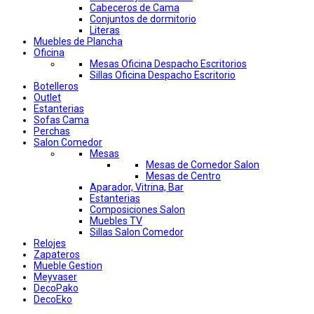
Cabeceros de Cama
Conjuntos de dormitorio
Literas
Muebles de Plancha
Oficina
Mesas Oficina Despacho Escritorios
Sillas Oficina Despacho Escritorio
Botelleros
Outlet
Estanterias
Sofas Cama
Perchas
Salon Comedor
Mesas
Mesas de Comedor Salon
Mesas de Centro
Aparador, Vitrina, Bar
Estanterias
Composiciones Salon
Muebles TV
Sillas Salon Comedor
Relojes
Zapateros
Mueble Gestion
Meyvaser
DecoPako
DecoEko