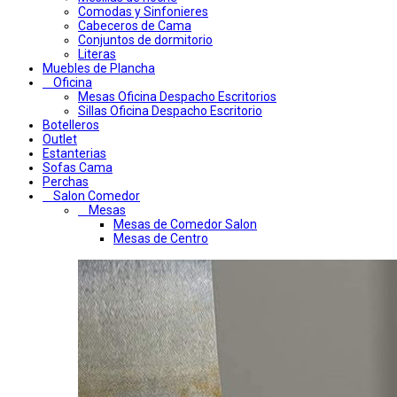
Comodas y Sinfonieres
Cabeceros de Cama
Conjuntos de dormitorio
Literas
Muebles de Plancha
Oficina
Mesas Oficina Despacho Escritorios
Sillas Oficina Despacho Escritorio
Botelleros
Outlet
Estanterias
Sofas Cama
Perchas
Salon Comedor
Mesas
Mesas de Comedor Salon
Mesas de Centro