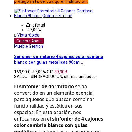
protagonista de cualquier habitación.
¡En oferta!
-47,09%

Vista rápida
Compra Ahora
Mueble Gestion
Sinfonier dormitorio 4 cajones color cambria
blanco con guias metalicas 90cm...
169,90 €
-47,09%
Off
89,90 €
SALDO - SIN DEVOLUCION, ultimas unidades
El 
sinfonier de dormitorio
 se ha 
convertido en un elemento esencial 
para aquellos que buscan combinar 
funcionalidad y estética en sus 
espacios. En esta ocasión, nos 
enfocamos en el 
sinfonier de 4 cajones 
color cambria blanco con guías 
metálicas
, un mueble que promete no 