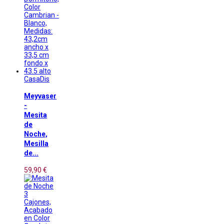
CasaDis
Meyvaser
-
Mesita
de
Noche,
Mesilla
de...
59,90 €