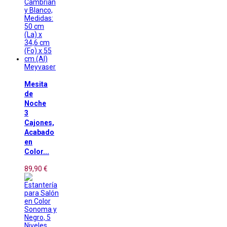
Meyvaser
Mesita
de
Noche
3
Cajones,
Acabado
en
Color...
89,90 €