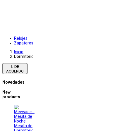
Relojes
Zapateros
Inicio
Dormitorio

DE
ACUERDO
Novedades
New
products