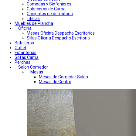
Comodas y Sinfonieres
Cabeceros de Cama
Conjuntos de dormitorio
Literas
Muebles de Plancha
Oficina
Mesas Oficina Despacho Escritorios
Sillas Oficina Despacho Escritorio
Botelleros
Outlet
Estanterias
Sofas Cama
Perchas
Salon Comedor
Mesas
Mesas de Comedor Salon
Mesas de Centro