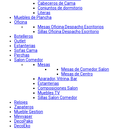
Cabeceros de Cama
Conjuntos de dormitorio
Literas
Muebles de Plancha
Oficina
Mesas Oficina Despacho Escritorios
Sillas Oficina Despacho Escritorio
Botelleros
Outlet
Estanterias
Sofas Cama
Perchas
Salon Comedor
Mesas
Mesas de Comedor Salon
Mesas de Centro
Aparador, Vitrina, Bar
Estanterias
Composiciones Salon
Muebles TV
Sillas Salon Comedor
Relojes
Zapateros
Mueble Gestion
Meyvaser
DecoPako
DecoEko