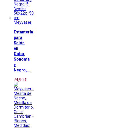
Meyvaser
Estantería
para
Salón
en
Color
Sonoma
y
Negro,...
74,90 €