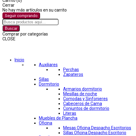
Carrito (0)
Cerrar
No hay más artículos en su carrito
Seguir comprando
Buscar
Comprar por categorías
CLOSE
Comprar por categorías
Inicio
Auxiliares
Perchas
Zapateros
Sillas
Dormitorio
Armarios dormitorio
Mesillas de noche
Comodas y Sinfonieres
Cabeceros de Cama
Conjuntos de dormitorio
Literas
Muebles de Plancha
Oficina
Mesas Oficina Despacho Escritorios
Sillas Oficina Despacho Escritorio