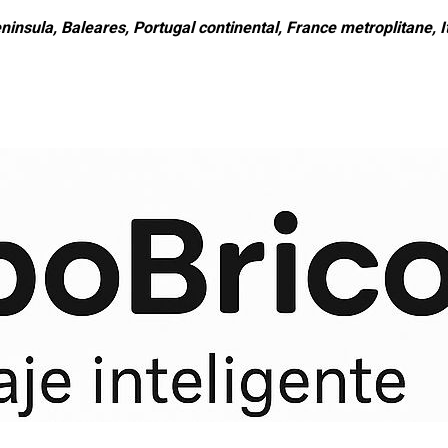
ninsula, Baleares, Portugal continental, France metroplitane, It