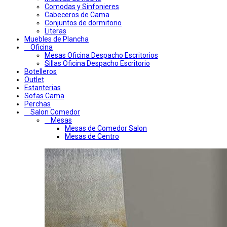
Comodas y Sinfonieres
Cabeceros de Cama
Conjuntos de dormitorio
Literas
Muebles de Plancha
Oficina
Mesas Oficina Despacho Escritorios
Sillas Oficina Despacho Escritorio
Botelleros
Outlet
Estanterias
Sofas Cama
Perchas
Salon Comedor
Mesas
Mesas de Comedor Salon
Mesas de Centro