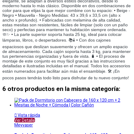
elegante, se adaptan a diversos estilos decorativos, desde lo
moderno hasta lo más clásico. Disponible en dos combinaciones de
color para que elijas la que mejor combine con tu espacio: • Beige -
Negro • Mauvella - Negro Medidas: 43 x 39,6 x 33,5 cm (alto x
ancho x profundo). • Fabricadas con melamina de alta calidad,
estas mesitas son resistentes, fáciles de limpiar (solo con un paño
seco) y perfectas para mantener tu habitación siempre ordenada.
🧼✨ • La parte superior soporta hasta 25 kg, ideal para colocar
lámparas, libros, o despertadores. 📚🕯️ • Con dos cajones
espaciosos que deslizan suavemente y ofrecen un amplio espacio
de almacenamiento. Cada cajón soporta hasta 3 kg, para mantener
tus pertenencias organizadas y fuera de vista. 🧳 • El proceso de
montaje de este conjunto es muy fácil gracias a las instrucciones
detalladas e ilustradas incluidas en el manual. Todos los accesorios
están numerados para facilitar aún más el ensamblaje. 🛠️ ¡En
pocos pasos tendrás todo listo para disfrutar de tu nuevo conjunto!
6 otros productos en la misma categoría:

Vista rápida
Ver Detalle
Meyvaser