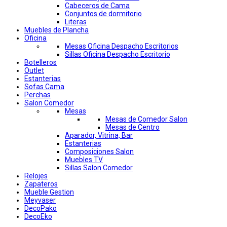
Cabeceros de Cama
Conjuntos de dormitorio
Literas
Muebles de Plancha
Oficina
Mesas Oficina Despacho Escritorios
Sillas Oficina Despacho Escritorio
Botelleros
Outlet
Estanterias
Sofas Cama
Perchas
Salon Comedor
Mesas
Mesas de Comedor Salon
Mesas de Centro
Aparador, Vitrina, Bar
Estanterias
Composiciones Salon
Muebles TV
Sillas Salon Comedor
Relojes
Zapateros
Mueble Gestion
Meyvaser
DecoPako
DecoEko