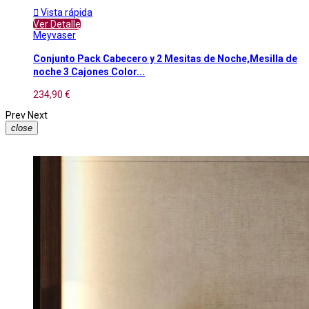

Vista rápida
Ver Detalle
Meyvaser
Conjunto Pack Cabecero y 2 Mesitas de Noche,Mesilla de
noche 3 Cajones Color...
234,90 €
Prev
Next
close