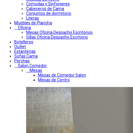
Comodas y Sinfonieres
Cabeceros de Cama
Conjuntos de dormitorio
Literas
Muebles de Plancha
Oficina
Mesas Oficina Despacho Escritorios
Sillas Oficina Despacho Escritorio
Botelleros
Outlet
Estanterias
Sofas Cama
Perchas
Salon Comedor
Mesas
Mesas de Comedor Salon
Mesas de Centro