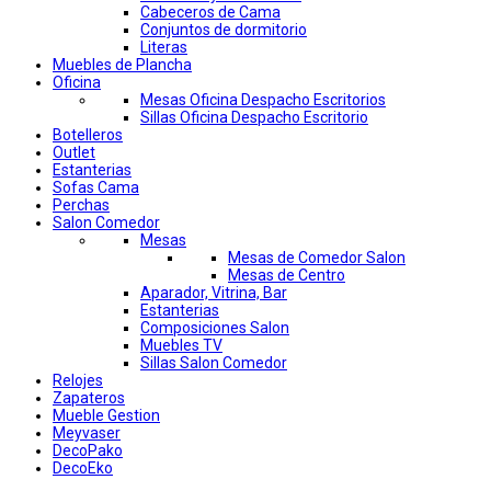
Cabeceros de Cama
Conjuntos de dormitorio
Literas
Muebles de Plancha
Oficina
Mesas Oficina Despacho Escritorios
Sillas Oficina Despacho Escritorio
Botelleros
Outlet
Estanterias
Sofas Cama
Perchas
Salon Comedor
Mesas
Mesas de Comedor Salon
Mesas de Centro
Aparador, Vitrina, Bar
Estanterias
Composiciones Salon
Muebles TV
Sillas Salon Comedor
Relojes
Zapateros
Mueble Gestion
Meyvaser
DecoPako
DecoEko