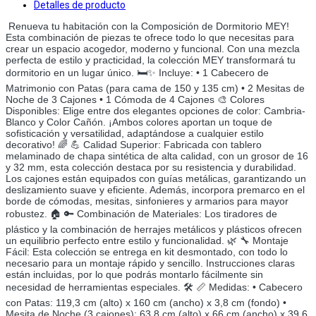
Detalles de producto
Renueva tu habitación con la Composición de Dormitorio MEY!
Esta combinación de piezas te ofrece todo lo que necesitas para
crear un espacio acogedor, moderno y funcional. Con una mezcla
perfecta de estilo y practicidad, la colección MEY transformará tu
dormitorio en un lugar único. 🛏️✨ Incluye: • 1 Cabecero de
Matrimonio con Patas (para cama de 150 y 135 cm) • 2 Mesitas de
Noche de 3 Cajones • 1 Cómoda de 4 Cajones 🎨 Colores
Disponibles: Elige entre dos elegantes opciones de color: Cambria-
Blanco y Color Cañón. ¡Ambos colores aportan un toque de
sofisticación y versatilidad, adaptándose a cualquier estilo
decorativo! 🌈 💪 Calidad Superior: Fabricada con tablero
melaminado de chapa sintética de alta calidad, con un grosor de 16
y 32 mm, esta colección destaca por su resistencia y durabilidad.
Los cajones están equipados con guías metálicas, garantizando un
deslizamiento suave y eficiente. Además, incorpora premarco en el
borde de cómodas, mesitas, sinfonieres y armarios para mayor
robustez. 🏠 🔑 Combinación de Materiales: Los tiradores de
plástico y la combinación de herrajes metálicos y plásticos ofrecen
un equilibrio perfecto entre estilo y funcionalidad. 🌿 🔧 Montaje
Fácil: Esta colección se entrega en kit desmontado, con todo lo
necesario para un montaje rápido y sencillo. Instrucciones claras
están incluidas, por lo que podrás montarlo fácilmente sin
necesidad de herramientas especiales. 🛠️ 📏 Medidas: • Cabecero
con Patas: 119,3 cm (alto) x 160 cm (ancho) x 3,8 cm (fondo) •
Mesita de Noche (3 cajones): 63,8 cm (alto) x 66 cm (ancho) x 39,6