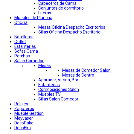
Cabeceros de Cama
Conjuntos de dormitorio
Literas
Muebles de Plancha
Oficina
Mesas Oficina Despacho Escritorios
Sillas Oficina Despacho Escritorio
Botelleros
Outlet
Estanterias
Sofas Cama
Perchas
Salon Comedor
Mesas
Mesas de Comedor Salon
Mesas de Centro
Aparador, Vitrina, Bar
Estanterias
Composiciones Salon
Muebles TV
Sillas Salon Comedor
Relojes
Zapateros
Mueble Gestion
Meyvaser
DecoPako
DecoEko