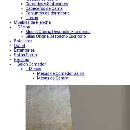
Comodas y Sinfonieres
Cabeceros de Cama
Conjuntos de dormitorio
Literas
Muebles de Plancha
Oficina
Mesas Oficina Despacho Escritorios
Sillas Oficina Despacho Escritorio
Botelleros
Outlet
Estanterias
Sofas Cama
Perchas
Salon Comedor
Mesas
Mesas de Comedor Salon
Mesas de Centro