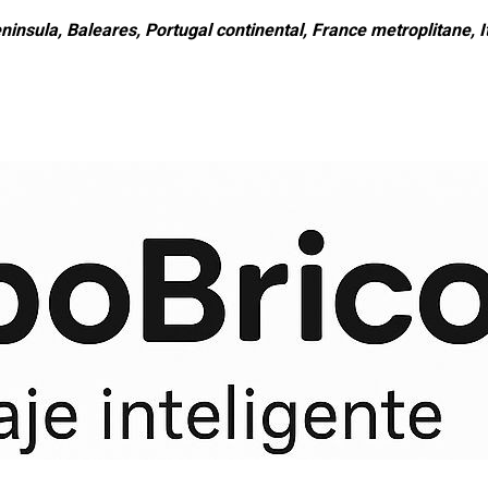
ninsula, Baleares, Portugal continental, France metroplitane, It