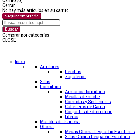
Carrito (0)
Cerrar
No hay más artículos en su carrito
Seguir comprando
Buscar
Comprar por categorías
CLOSE
Comprar por categorías
Inicio
Auxiliares
Perchas
Zapateros
Sillas
Dormitorio
Armarios dormitorio
Mesillas de noche
Comodas y Sinfonieres
Cabeceros de Cama
Conjuntos de dormitorio
Literas
Muebles de Plancha
Oficina
Mesas Oficina Despacho Escritorios
Sillas Oficina Despacho Escritorio