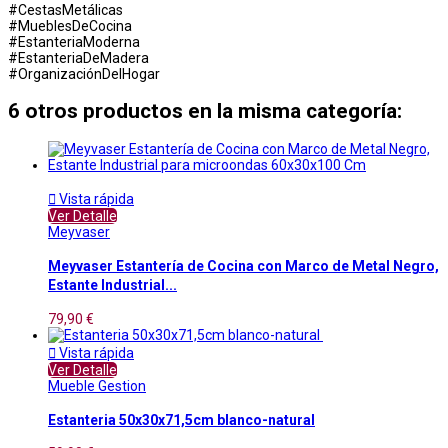
#CestasMetálicas
#MueblesDeCocina
#EstanteriaModerna
#EstanteriaDeMadera
#OrganizaciónDelHogar
6 otros productos en la misma categoría:

Vista rápida
Ver Detalle
Meyvaser
Meyvaser Estantería de Cocina con Marco de Metal Negro,
Estante Industrial...
79,90 €

Vista rápida
Ver Detalle
Mueble Gestion
Estanteria 50x30x71,5cm blanco-natural