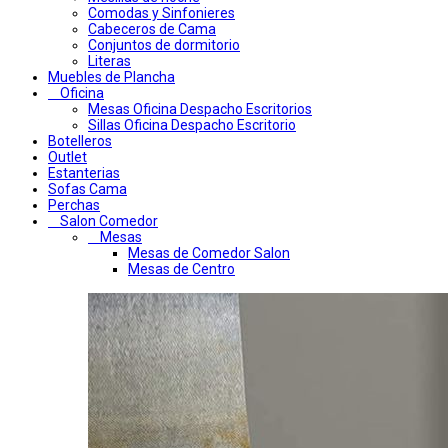
Comodas y Sinfonieres
Cabeceros de Cama
Conjuntos de dormitorio
Literas
Muebles de Plancha
Oficina
Mesas Oficina Despacho Escritorios
Sillas Oficina Despacho Escritorio
Botelleros
Outlet
Estanterias
Sofas Cama
Perchas
Salon Comedor
Mesas
Mesas de Comedor Salon
Mesas de Centro