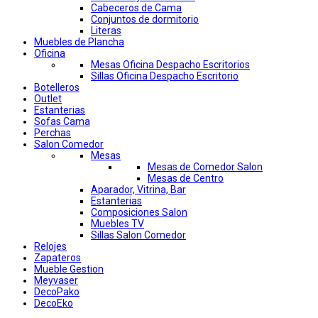
Cabeceros de Cama
Conjuntos de dormitorio
Literas
Muebles de Plancha
Oficina
Mesas Oficina Despacho Escritorios
Sillas Oficina Despacho Escritorio
Botelleros
Outlet
Estanterias
Sofas Cama
Perchas
Salon Comedor
Mesas
Mesas de Comedor Salon
Mesas de Centro
Aparador, Vitrina, Bar
Estanterias
Composiciones Salon
Muebles TV
Sillas Salon Comedor
Relojes
Zapateros
Mueble Gestion
Meyvaser
DecoPako
DecoEko