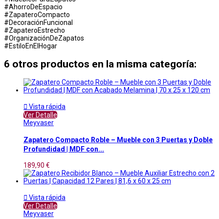
#AhorroDeEspacio
#ZapateroCompacto
#DecoraciónFuncional
#ZapateroEstrecho
#OrganizaciónDeZapatos
#EstiloEnElHogar
6 otros productos en la misma categoría:

Vista rápida
Ver Detalle
Meyvaser
Zapatero Compacto Roble – Mueble con 3 Puertas y Doble
Profundidad | MDF con...
189,90 €

Vista rápida
Ver Detalle
Meyvaser