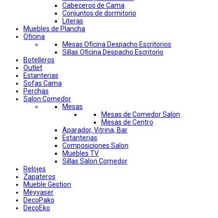
Cabeceros de Cama
Conjuntos de dormitorio
Literas
Muebles de Plancha
Oficina
Mesas Oficina Despacho Escritorios
Sillas Oficina Despacho Escritorio
Botelleros
Outlet
Estanterias
Sofas Cama
Perchas
Salon Comedor
Mesas
Mesas de Comedor Salon
Mesas de Centro
Aparador, Vitrina, Bar
Estanterias
Composiciones Salon
Muebles TV
Sillas Salon Comedor
Relojes
Zapateros
Mueble Gestion
Meyvaser
DecoPako
DecoEko