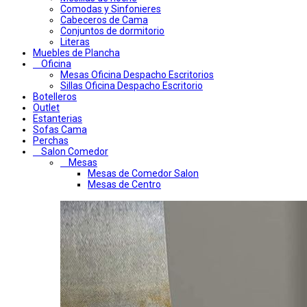
Comodas y Sinfonieres
Cabeceros de Cama
Conjuntos de dormitorio
Literas
Muebles de Plancha
Oficina
Mesas Oficina Despacho Escritorios
Sillas Oficina Despacho Escritorio
Botelleros
Outlet
Estanterias
Sofas Cama
Perchas
Salon Comedor
Mesas
Mesas de Comedor Salon
Mesas de Centro