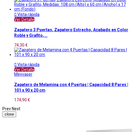

Vista rápida
Ver Detalle
Zapatero 3 Puertas, Zapatero Estrecho, Acabado en Color
Roble y Grafito,...
74,30 €

Vista rápida
Ver Detalle
Meyvaser
Zapatero de Melamina con 4 Puertas | Capacidad 8 Pares |
101 x 90 x 20 cm
174,90 €
Prev
Next
close