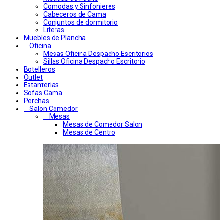
Comodas y Sinfonieres
Cabeceros de Cama
Conjuntos de dormitorio
Literas
Muebles de Plancha
Oficina
Mesas Oficina Despacho Escritorios
Sillas Oficina Despacho Escritorio
Botelleros
Outlet
Estanterias
Sofas Cama
Perchas
Salon Comedor
Mesas
Mesas de Comedor Salon
Mesas de Centro