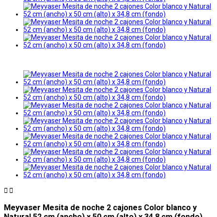


Meyvaser Mesita de noche 2 cajones Color blanco y
Natural 52 cm (ancho) x 50 cm (alto) x 34,8 cm (fondo)