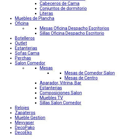
Cabeceros de Cama
Conjuntos de dormitorio
Literas
Muebles de Plancha
Oficina
Mesas Oficina Despacho Escritorios
Sillas Oficina Despacho Escritorio
Botelleros
Outlet
Estanterias
Sofas Cama
Perchas
Salon Comedor
Mesas
Mesas de Comedor Salon
Mesas de Centro
Aparador, Vitrina, Bar
Estanterias
Composiciones Salon
Muebles TV
Sillas Salon Comedor
Relojes
Zapateros
Mueble Gestion
Meyvaser
DecoPako
DecoEko