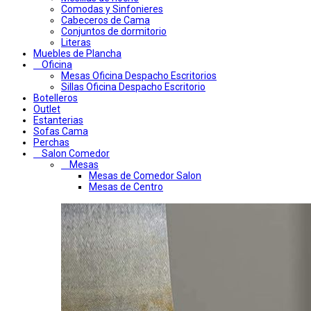
Comodas y Sinfonieres
Cabeceros de Cama
Conjuntos de dormitorio
Literas
Muebles de Plancha
Oficina
Mesas Oficina Despacho Escritorios
Sillas Oficina Despacho Escritorio
Botelleros
Outlet
Estanterias
Sofas Cama
Perchas
Salon Comedor
Mesas
Mesas de Comedor Salon
Mesas de Centro