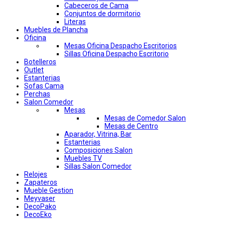
Cabeceros de Cama
Conjuntos de dormitorio
Literas
Muebles de Plancha
Oficina
Mesas Oficina Despacho Escritorios
Sillas Oficina Despacho Escritorio
Botelleros
Outlet
Estanterias
Sofas Cama
Perchas
Salon Comedor
Mesas
Mesas de Comedor Salon
Mesas de Centro
Aparador, Vitrina, Bar
Estanterias
Composiciones Salon
Muebles TV
Sillas Salon Comedor
Relojes
Zapateros
Mueble Gestion
Meyvaser
DecoPako
DecoEko