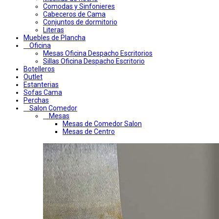
Comodas y Sinfonieres
Cabeceros de Cama
Conjuntos de dormitorio
Literas
Muebles de Plancha
Oficina
Mesas Oficina Despacho Escritorios
Sillas Oficina Despacho Escritorio
Botelleros
Outlet
Estanterias
Sofas Cama
Perchas
Salon Comedor
Mesas
Mesas de Comedor Salon
Mesas de Centro