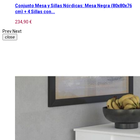
Conjunto Mesa y Sillas Nórdicas: Mesa Negra (80x80x76
cm) + 4 Sillas con...
234,90 €
Prev
Next
close