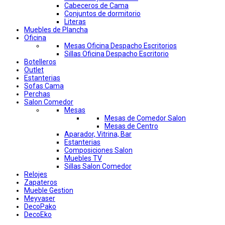
Cabeceros de Cama
Conjuntos de dormitorio
Literas
Muebles de Plancha
Oficina
Mesas Oficina Despacho Escritorios
Sillas Oficina Despacho Escritorio
Botelleros
Outlet
Estanterias
Sofas Cama
Perchas
Salon Comedor
Mesas
Mesas de Comedor Salon
Mesas de Centro
Aparador, Vitrina, Bar
Estanterias
Composiciones Salon
Muebles TV
Sillas Salon Comedor
Relojes
Zapateros
Mueble Gestion
Meyvaser
DecoPako
DecoEko