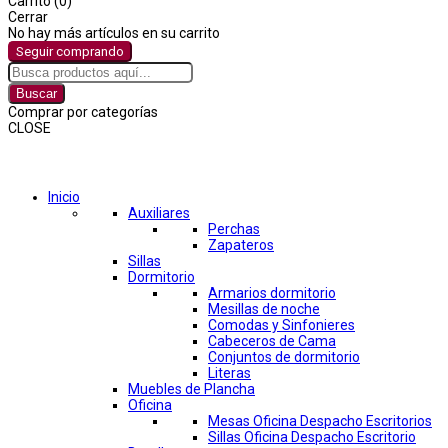
Carrito (0)
Cerrar
No hay más artículos en su carrito
Seguir comprando
Buscar
Comprar por categorías
CLOSE
Comprar por categorías
Inicio
Auxiliares
Perchas
Zapateros
Sillas
Dormitorio
Armarios dormitorio
Mesillas de noche
Comodas y Sinfonieres
Cabeceros de Cama
Conjuntos de dormitorio
Literas
Muebles de Plancha
Oficina
Mesas Oficina Despacho Escritorios
Sillas Oficina Despacho Escritorio