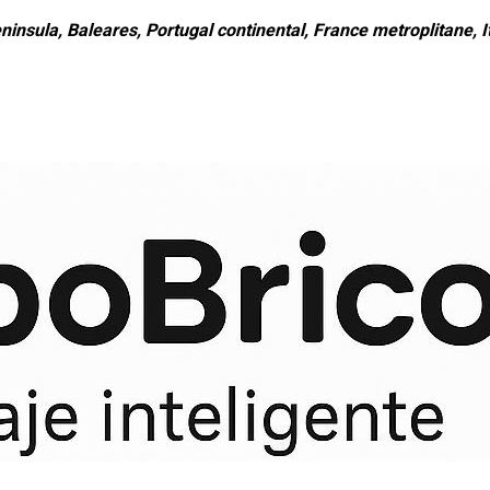
ninsula, Baleares, Portugal continental, France metroplitane, It