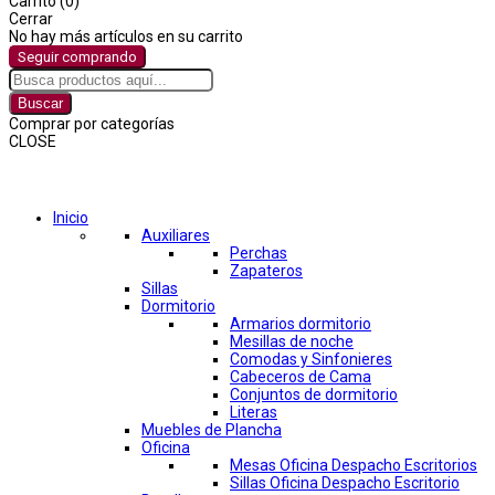
Carrito (0)
Cerrar
No hay más artículos en su carrito
Seguir comprando
Buscar
Comprar por categorías
CLOSE
Comprar por categorías
Inicio
Auxiliares
Perchas
Zapateros
Sillas
Dormitorio
Armarios dormitorio
Mesillas de noche
Comodas y Sinfonieres
Cabeceros de Cama
Conjuntos de dormitorio
Literas
Muebles de Plancha
Oficina
Mesas Oficina Despacho Escritorios
Sillas Oficina Despacho Escritorio