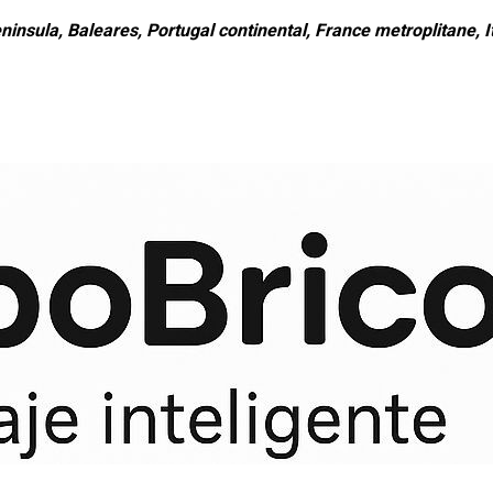
ninsula, Baleares, Portugal continental, France metroplitane, It