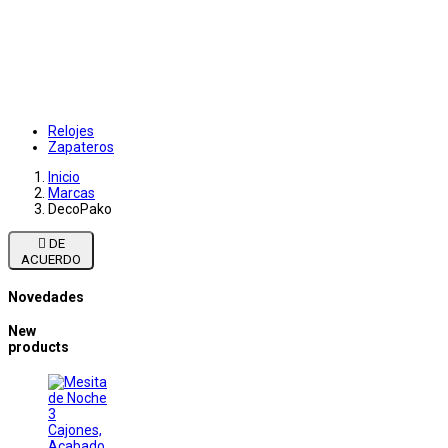
Relojes
Zapateros
Inicio
Marcas
DecoPako

DE
ACUERDO
Novedades
New
products