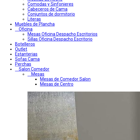
Comodas y Sinfonieres
Cabeceros de Cama
Conjuntos de dormitorio
Literas
Muebles de Plancha
Oficina
Mesas Oficina Despacho Escritorios
Sillas Oficina Despacho Escritorio
Botelleros
Outlet
Estanterias
Sofas Cama
Perchas
Salon Comedor
Mesas
Mesas de Comedor Salon
Mesas de Centro