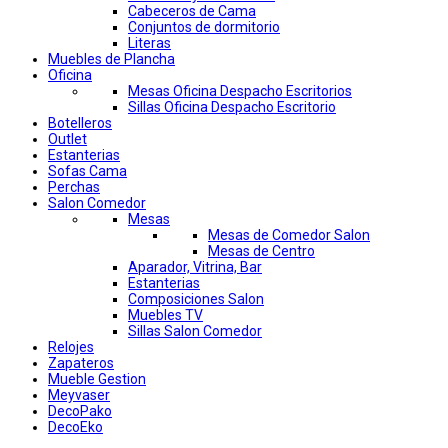
Cabeceros de Cama
Conjuntos de dormitorio
Literas
Muebles de Plancha
Oficina
Mesas Oficina Despacho Escritorios
Sillas Oficina Despacho Escritorio
Botelleros
Outlet
Estanterias
Sofas Cama
Perchas
Salon Comedor
Mesas
Mesas de Comedor Salon
Mesas de Centro
Aparador, Vitrina, Bar
Estanterias
Composiciones Salon
Muebles TV
Sillas Salon Comedor
Relojes
Zapateros
Mueble Gestion
Meyvaser
DecoPako
DecoEko