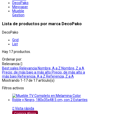
DecoPako
Meyvaser
Mueble
Gestion
Lista de productos por marca DecoPako
DecoPako
Grid
List
Hay 17 productos.
Ordenar por:
Relevancia

Best sales
Relevancia
Nombre, A a Z
Nombre, Z a A
Precio: de más bajo a más alto
Precio, de más alto a
más bajo
Referencia, A a Z
Referencia, Z a A
Mostrando 1-17 de 17 artículo(s)
Filtros activos

Vista rápida
Compra Ahora