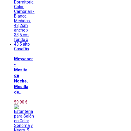
CasaDis
Meyvaser
-
Mesita
de
Noche,
Mesilla
de...
59,90 €