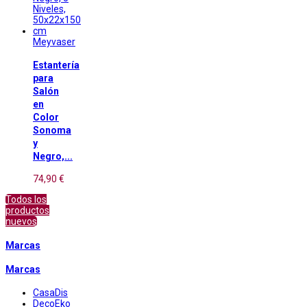
Meyvaser
Estantería
para
Salón
en
Color
Sonoma
y
Negro,...
74,90 €
Todos los
productos
nuevos
Marcas
Marcas
CasaDis
DecoEko