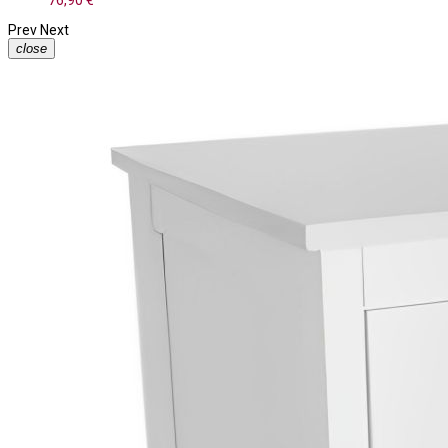
76,90 €
Prev
Next
close