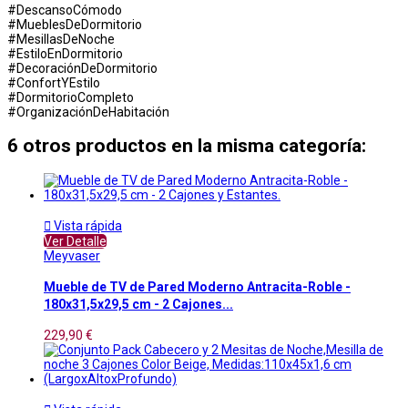
#DescansoCómodo
#MueblesDeDormitorio
#MesillasDeNoche
#EstiloEnDormitorio
#DecoraciónDeDormitorio
#ConfortYEstilo
#DormitorioCompleto
#OrganizaciónDeHabitación
6 otros productos en la misma categoría:

Vista rápida
Ver Detalle
Meyvaser
Mueble de TV de Pared Moderno Antracita-Roble -
180x31,5x29,5 cm - 2 Cajones...
229,90 €