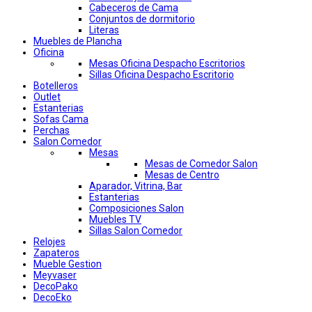
Cabeceros de Cama
Conjuntos de dormitorio
Literas
Muebles de Plancha
Oficina
Mesas Oficina Despacho Escritorios
Sillas Oficina Despacho Escritorio
Botelleros
Outlet
Estanterias
Sofas Cama
Perchas
Salon Comedor
Mesas
Mesas de Comedor Salon
Mesas de Centro
Aparador, Vitrina, Bar
Estanterias
Composiciones Salon
Muebles TV
Sillas Salon Comedor
Relojes
Zapateros
Mueble Gestion
Meyvaser
DecoPako
DecoEko