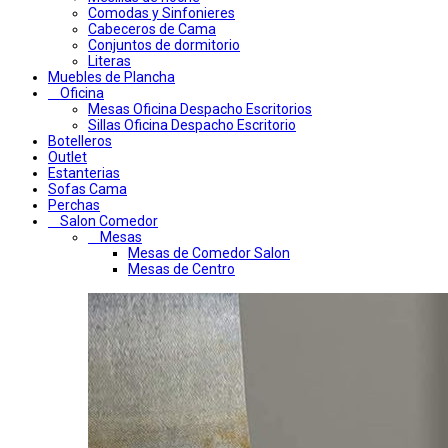
Comodas y Sinfonieres
Cabeceros de Cama
Conjuntos de dormitorio
Literas
Muebles de Plancha
Oficina
Mesas Oficina Despacho Escritorios
Sillas Oficina Despacho Escritorio
Botelleros
Outlet
Estanterias
Sofas Cama
Perchas
Salon Comedor
Mesas
Mesas de Comedor Salon
Mesas de Centro