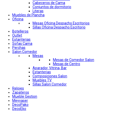
Cabeceros de Cama
Conjuntos de dormitorio
Literas
Muebles de Plancha
Oficina
Mesas Oficina Despacho Escritorios
Sillas Oficina Despacho Escritorio
Botelleros
Outlet
Estanterias
Sofas Cama
Perchas
Salon Comedor
Mesas
Mesas de Comedor Salon
Mesas de Centro
Aparador, Vitrina, Bar
Estanterias
Composiciones Salon
Muebles TV
Sillas Salon Comedor
Relojes
Zapateros
Mueble Gestion
Meyvaser
DecoPako
DecoEko