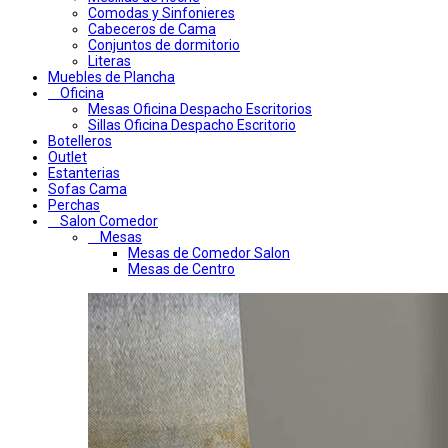
Comodas y Sinfonieres
Cabeceros de Cama
Conjuntos de dormitorio
Literas
Muebles de Plancha
Oficina
Mesas Oficina Despacho Escritorios
Sillas Oficina Despacho Escritorio
Botelleros
Outlet
Estanterias
Sofas Cama
Perchas
Salon Comedor
Mesas
Mesas de Comedor Salon
Mesas de Centro