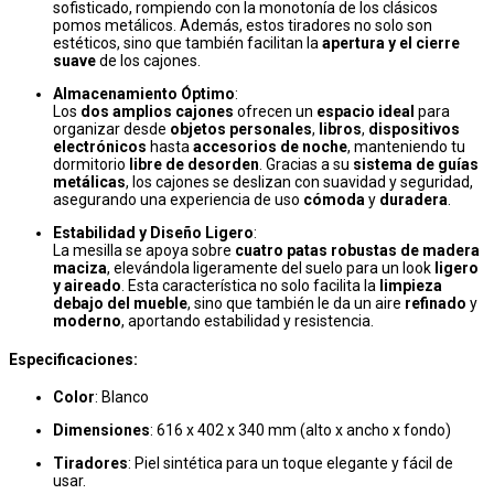
sofisticado, rompiendo con la monotonía de los clásicos
pomos metálicos. Además, estos tiradores no solo son
estéticos, sino que también facilitan la
apertura y el cierre
suave
de los cajones.
Almacenamiento Óptimo
:
Los
dos amplios cajones
ofrecen un
espacio ideal
para
organizar desde
objetos personales
,
libros
,
dispositivos
electrónicos
hasta
accesorios de noche
, manteniendo tu
dormitorio
libre de desorden
. Gracias a su
sistema de guías
metálicas
, los cajones se deslizan con suavidad y seguridad,
asegurando una experiencia de uso
cómoda
y
duradera
.
Estabilidad y Diseño Ligero
:
La mesilla se apoya sobre
cuatro patas robustas de madera
maciza
, elevándola ligeramente del suelo para un look
ligero
y aireado
. Esta característica no solo facilita la
limpieza
debajo del mueble
, sino que también le da un aire
refinado
y
moderno
, aportando estabilidad y resistencia.
Especificaciones:
Color
: Blanco
Dimensiones
: 616 x 402 x 340 mm (alto x ancho x fondo)
Tiradores
: Piel sintética para un toque elegante y fácil de
usar.