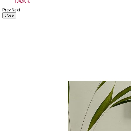
134,90 €
Prev
Next
close