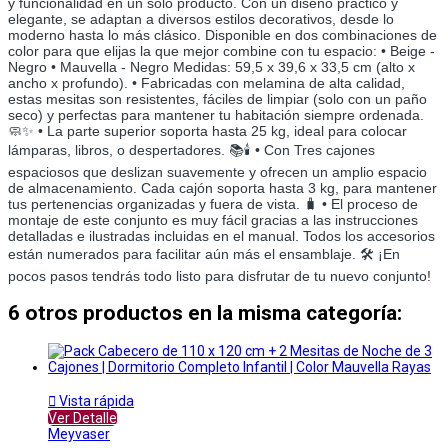
y funcionalidad en un solo producto. Con un diseño práctico y
elegante, se adaptan a diversos estilos decorativos, desde lo
moderno hasta lo más clásico. Disponible en dos combinaciones de
color para que elijas la que mejor combine con tu espacio: • Beige -
Negro • Mauvella - Negro Medidas: 59,5 x 39,6 x 33,5 cm (alto x
ancho x profundo). • Fabricadas con melamina de alta calidad,
estas mesitas son resistentes, fáciles de limpiar (solo con un paño
seco) y perfectas para mantener tu habitación siempre ordenada.
🧼✨ • La parte superior soporta hasta 25 kg, ideal para colocar
lámparas, libros, o despertadores. 📚🕯️ • Con Tres cajones
espaciosos que deslizan suavemente y ofrecen un amplio espacio
de almacenamiento. Cada cajón soporta hasta 3 kg, para mantener
tus pertenencias organizadas y fuera de vista. 🧳 • El proceso de
montaje de este conjunto es muy fácil gracias a las instrucciones
detalladas e ilustradas incluidas en el manual. Todos los accesorios
están numerados para facilitar aún más el ensamblaje. 🛠️ ¡En
pocos pasos tendrás todo listo para disfrutar de tu nuevo conjunto!
6 otros productos en la misma categoría:

Vista rápida
Ver Detalle
Meyvaser