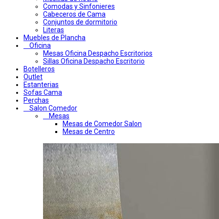
Comodas y Sinfonieres
Cabeceros de Cama
Conjuntos de dormitorio
Literas
Muebles de Plancha
Oficina
Mesas Oficina Despacho Escritorios
Sillas Oficina Despacho Escritorio
Botelleros
Outlet
Estanterias
Sofas Cama
Perchas
Salon Comedor
Mesas
Mesas de Comedor Salon
Mesas de Centro