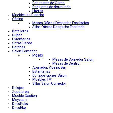
Cabeceros de Cama
Conjuntos de dormitorio
Literas
Muebles de Plancha
Oficina
Mesas Oficina Despacho Escritorios
Sillas Oficina Despacho Escritorio
Botelleros
Outlet
Estanterias
Sofas Cama
Perchas
Salon Comedor
Mesas
Mesas de Comedor Salon
Mesas de Centro
Aparador, Vitrina, Bar
Estanterias
Composiciones Salon
Muebles TV
Sillas Salon Comedor
Relojes
Zapateros
Mueble Gestion
Meyvaser
DecoPako
DecoEko