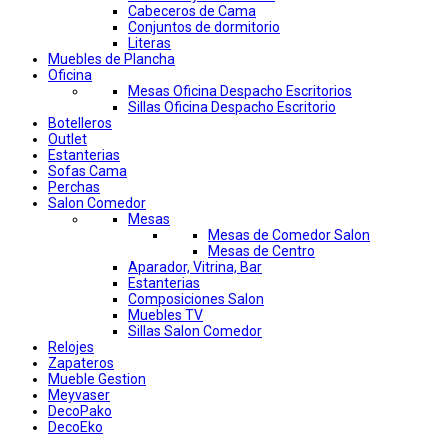
Cabeceros de Cama
Conjuntos de dormitorio
Literas
Muebles de Plancha
Oficina
Mesas Oficina Despacho Escritorios
Sillas Oficina Despacho Escritorio
Botelleros
Outlet
Estanterias
Sofas Cama
Perchas
Salon Comedor
Mesas
Mesas de Comedor Salon
Mesas de Centro
Aparador, Vitrina, Bar
Estanterias
Composiciones Salon
Muebles TV
Sillas Salon Comedor
Relojes
Zapateros
Mueble Gestion
Meyvaser
DecoPako
DecoEko