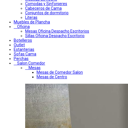
Comodas y Sinfonieres
Cabeceros de Cama
Conjuntos de dormitorio
Literas
Muebles de Plancha
Oficina
Mesas Oficina Despacho Escritorios
Sillas Oficina Despacho Escritorio
Botelleros
Outlet
Estanterias
Sofas Cama
Perchas
Salon Comedor
Mesas
Mesas de Comedor Salon
Mesas de Centro