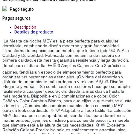
Pago seguro
Pagos seguros
Descripción
Detalles de producto
La Mesita de Noche MEY es la pieza perfecta para cualquier
dormitorio, combinando diseño moderno y gran funcionalidad.
¡Transforma tu espacio con un mueble que lo tiene todo! 😍 💪 Alta
Calidad y Durabilidad: Fabricada con melamina de madera de
primera calidad, esta mesita garantiza resistencia y larga duración.
¡Ideal para el día a día! 🛏️ 🗄️ 3 Amplios Cajones: Con 3 prácticos
cajones, tendrás un espacio de almacenamiento perfecto para
organizar tus pertenencias esenciales. ¡Olvídate del desorden y
disfruta de un ambiente más ordenado y relajante! 🙌 🎨 Diseño
Elegante y Versátil: Su combinación de colores hace que se adapte
fácilmente a cualquier decoración, desde la más clásica hasta la
más moderna. Disponible en 2 combinaciones de color: Color
Cañón y Color Cambria Blanco, para que elijas la que más se ajuste
a tu estilo. ¡Combinable con otros muebles de la colección MEY
para un look coordinado! ✨ 💡 Adaptable a Todo Estilo: La colección
MEY destaca por su adaptabilidad, siendo ideal para dormitorios
matrimoniales, juveniles o incluso para zonas de paso. ¡Un mueble
que siempre está a la altura de tus necesidades! 🔄 💸 Excelente
Relación Calidad-Precio: No solo es estéticamente atractiva, sino